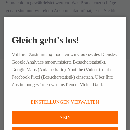
Stundenlohn gewährleistet werden. Was Branchenzuschläge
genau sind und wer einen Anspruch darauf hat, lesen Sie hier.
MEHR
Gleich geht's los!
Mit Ihrer Zustimmung möchten wir Cookies des Dienstes
Google Analytics (anonymisierte Besucherstatistik),
20. MAI 2026
Google Maps (Anfahrtskarte), Youtube (Videos) und das
Facebook Pixel (Besucherstatistik) einsetzen. Über Ihre
03. MÄRZ 2026
Personalentscheidungen mit Weitblick
Zustimmung würden wir uns freuen. Vielen Dank.
treffen
Neues auf unserem Blog
Recruiting im Mittelstand: Warum Stellen
länger unbesetzt bleiben – und was in der
BLOG
EINSTELLUNGEN VERWALTEN
Praxis wirklich hilft
18. DEZEMBER 2025
NEIN
BLOG
Personaldienstleistungs-Trends 2026