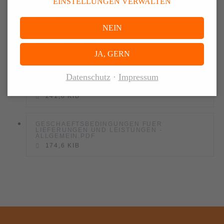
EINSTELLUNGEN VERWALTEN
GESCHAEFSBEDINGUNGEN_PERSONALDIENSTLEISTUNG_BIS_10_2025.PDF
434,3 KIB
NEIN
ADSP - 2017.PDF
984,0 KIB
JA, GERN
Datenschutz
Impressum
EINKAUFSBEDINGUNGEN - SPEDITION UND
TRANSPORT.PDF
241,8 KIB
GESCHAEFTSBEDINGUNGEN FUER
LIEFERUNGEN UND LEISTUNGEN -
ALLGEMEIN.PDF
174,6 KIB