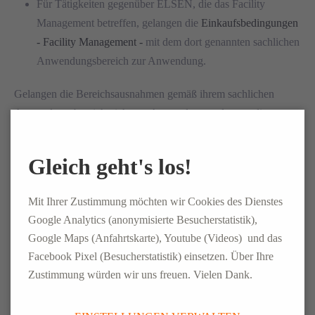
Für Tätigkeiten gegenüber ELSEN, die das Facility
Management betreffen, gelangen die
Einkaufsbedingungen
- Facility Management -
mit dem dort genannten sachlichen
Anwendungsbereich zur Anwendung.
Gelangen die Bereichsausnahmen gemäß ihrem sachlichen
Anwendungsbereich nicht zur Anwendung, gelangen die
Einkaufsbedingungen - Allgemein -
zur Anwendung.
Gleich geht's los!
Mit Ihrer Zustimmung möchten wir Cookies des Dienstes
Downloads
Google Analytics (anonymisierte Besucherstatistik),
Google Maps (Anfahrtskarte), Youtube (Videos) und das
ALLGEMEINE GESCHAEFTSBEDINGUNGEN
PERSONALDIENSTLEISTUNG STAND
Facebook Pixel (Besucherstatistik) einsetzen. Über Ihre
11_2025.PDF
Zustimmung würden wir uns freuen. Vielen Dank.
200,8 KIB
ALLGEMEINE